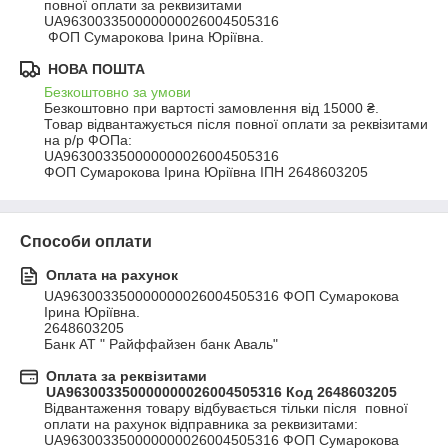
повної оплати за реквизитами 

UA963003350000000026004505316

 ФОП Сумарокова Ірина Юріївна.
НОВА ПОШТА
Безкоштовно за умови
Безкоштовно при вартості замовлення від 15000 ₴.
Товар відвантажується після повної оплати за реквізитами 
на р/р ФОПа: 

UA963003350000000026004505316 

ФОП Сумарокова Ірина Юріївна ІПН 2648603205
Способи оплати
Оплата на рахунок
UA963003350000000026004505316 ФОП Сумарокова 
Ірина Юріївна.

2648603205

Банк АТ " Райффайзен банк Аваль"
Оплата за реквізитами
UA963003350000000026004505316 Код 2648603205
Відвантаження товару відбувається тільки після  повної 
оплати на рахунок відправника за реквизитами: 

UA963003350000000026004505316 ФОП Сумарокова 