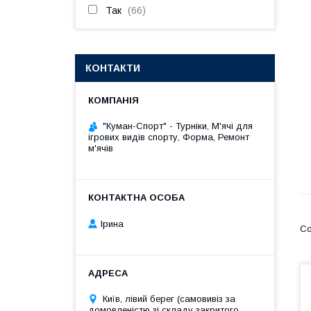
Так
66
КОНТАКТИ
"Куман-Спорт" - Турніки, М'ячі для
ігрових видів спорту, Форма, Ремонт
м'ячів
Ірина
Київ, лівий берег (самовивіз за
домовленістю зі складу закритого