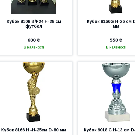
Кубок 8108 В/F24 H-28 см
Кубок 8166G Н-26 см 
футбол
мм
600 ₴
550 ₴
В наявності
В наявності
Кубок 8166 Н -Н-25см D-80 мм
Кубок 9018 C Н-13 см D