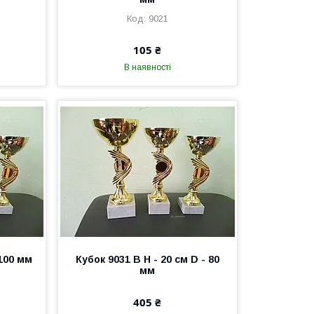
9021
105 ₴
В наявності
100 мм
Кубок 9031 В Н - 20 см D - 80
мм
405 ₴