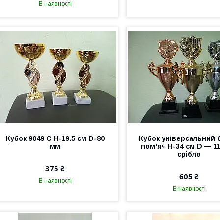
В наявності
Кубок 9049 C H-19.5 см D-80
Кубок універсальний 
мм
пом'яч Н-34 см D — 1
срібло
375 ₴
605 ₴
В наявності
В наявності