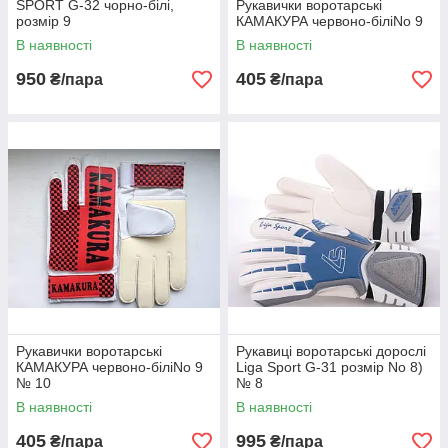
SPORT G-32 чорно-білі,
Рукавички воротарські
розмір 9
КАМАКУРА червоно-біліNo 9
В наявності
В наявності
950
405
₴/пара
₴/пара
Рукавички воротарські
Рукавиці воротарські дорослі
КАМАКУРА червоно-біліNo 9
Liga Sport G-31 розмір No 8)
№ 10
№ 8
В наявності
В наявності
405
995
₴/пара
₴/пара