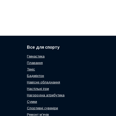
Все для спорту
Гімнастика
Плавання
Теніс
Бадмінтон
Навісне обладнання
Настільні ігри
Нагородна атрибутика
Сумки
Спортивні сувеніри
Ремонт м'ячів