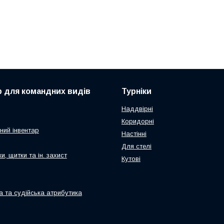
р для командних видів
Турніки
Наддвірні
Коридорні
ний інвентар
Настінні
Для стелі
и, щитки та ін. захист
Кутові
а та судійська атрибутика