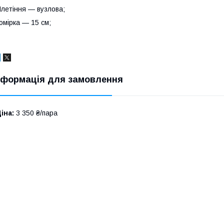
летіння — вузлова;
омірка — 15 см;
нформація для замовлення
іна:
3 350 ₴/пара