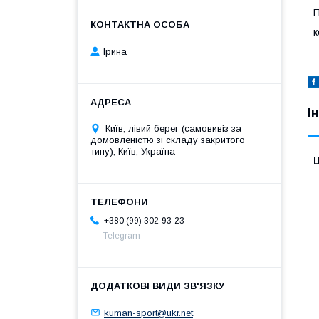
П
к
Ірина
І
Київ, лівий берег (самовивіз за
домовленістю зі складу закритого
типу), Київ, Україна
Ц
+380 (99) 302-93-23
Telegram
kuman-sport@ukr.net