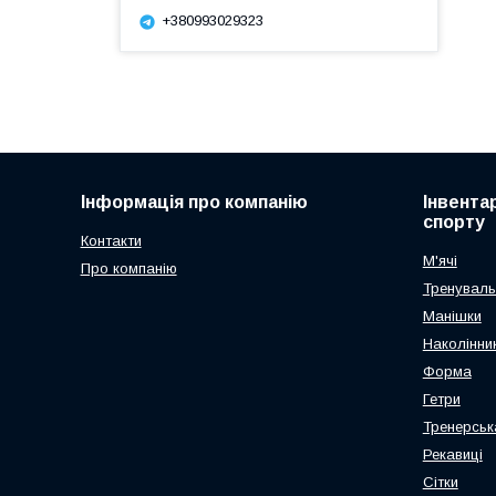
+380993029323
Інформація про компанію
Інвента
спорту
Контакти
М'ячі
Про компанію
Тренуваль
Манішки
Наколінник
Форма
Гетри
Тренерськ
Рекавиці
Сітки