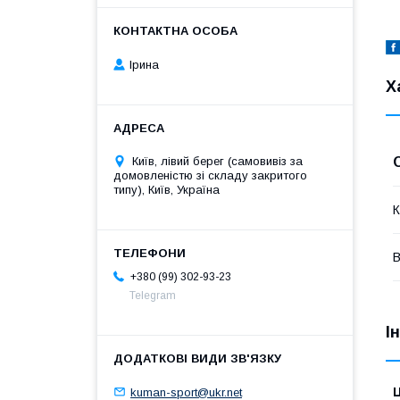
Ірина
Х
Київ, лівий берег (самовивіз за
домовленістю зі складу закритого
типу), Київ, Україна
К
В
+380 (99) 302-93-23
Telegram
І
Ц
kuman-sport@ukr.net