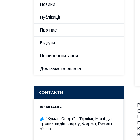
Новини
Публікації
Про нас
Відгуки
Поширені питання
Доставка та оплата
КОНТАКТИ
Р
О
Н
"Куман-Спорт" - Турніки, М'ячі для
П
ігрових видів спорту, Форма, Ремонт
м'ячів
К
В