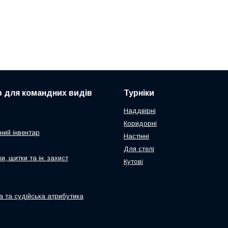
р для командних видів
Турніки
Наддвірні
Коридорні
ний інвентар
Настінні
Для стелі
и, щитки та ін. захист
Кутові
а та судійська атрибутика