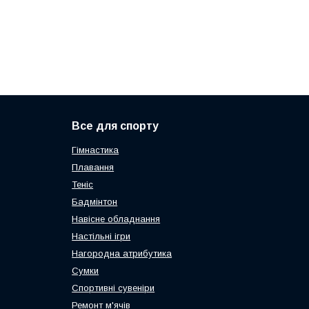
Все для спорту
Гімнастика
Плавання
Теніс
Бадмінтон
Навісне обладнання
Настільні ігри
Нагородна атрибутика
Сумки
Спортивні сувеніри
Ремонт м'ячів