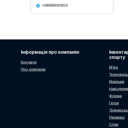
+380993029323
Інформація про компанію
Інвента
спорту
Контакти
М'ячі
Про компанію
Тренуваль
Манішки
Наколінник
Форма
Гетри
Тренерськ
Рекавиці
Сітки