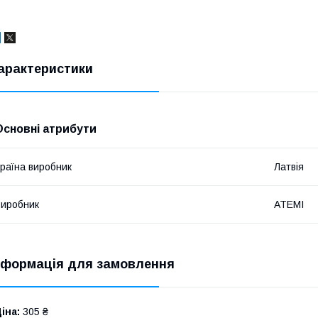
арактеристики
Основні атрибути
раїна виробник
Латвія
иробник
ATEMI
нформація для замовлення
іна:
305 ₴