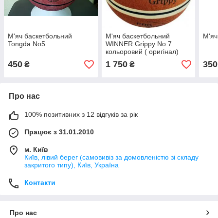
М'яч баскетбольний
М'яч баскетбольний
М'яч
Tongda No5
WINNER Grippy No 7
кольоровий ( оригінал)
450
1 750
350
₴
₴
Про нас
100% позитивних з 12 відгуків за рік
Працює з 31.01.2010
м. Київ
Київ, лівий берег (самовивіз за домовленістю зі складу
закритого типу), Київ, Україна
Контакти
Про нас