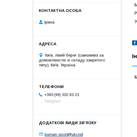
М
Р
У
Ірина
Київ, лівий берег (самовивіз за
І
домовленістю зі складу закритого
типу), Київ, Україна
Ц
+380 (99) 302-93-23
Telegram
kuman-sport@ukr.net