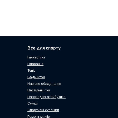
Все для спорту
Гімнастика
Плавання
Теніс
Бадмінтон
Навісне обладнання
Настільні ігри
Нагородна атрибутика
Сумки
Спортивні сувеніри
Ремонт м'ячів