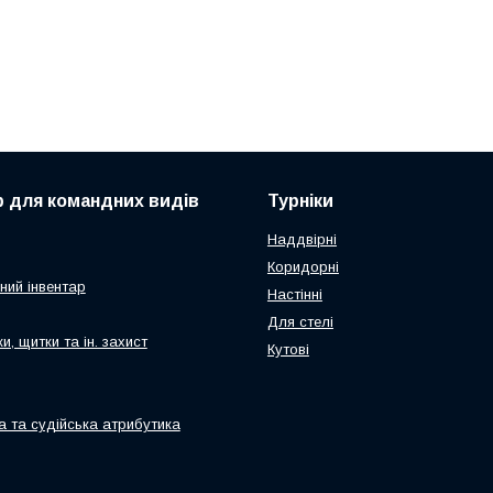
р для командних видів
Турніки
Наддвірні
Коридорні
ний інвентар
Настінні
Для стелі
и, щитки та ін. захист
Кутові
а та судійська атрибутика