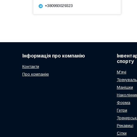
+380993029323
Інформація про компанію
Інвента
спорту
Контакти
М'ячі
Про компанію
Тренуваль
Манішки
Наколінник
Форма
Гетри
Тренерськ
Рекавиці
Сітки