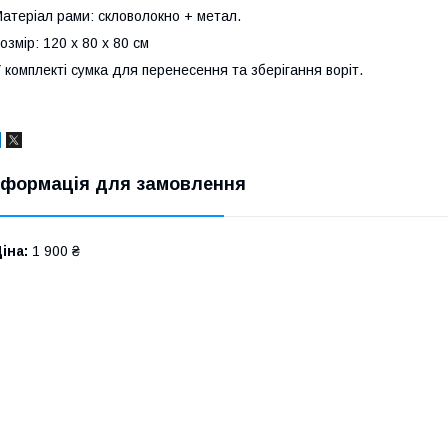
атеріал рами: скловолокно + метал.
озмір: 120 х 80 х 80 см
 комплекті сумка для перенесення та зберігання воріт.
нформація для замовлення
іна:
1 900 ₴