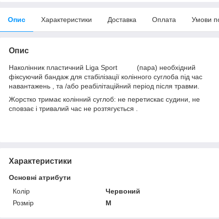
Опис
Характеристики
Доставка
Оплата
Умови п
Опис
Наколінник пластичний Liga Sport (пара) необхідний
фіксуючий бандаж для стабілізації колінного суглоба під час
навантажень , та /або реабілітаційний період після травми.
Жорстко тримає колінний суглоб: не перетискає судини, не
сповзає і тривалий час не розтягується .
Характеристики
Основні атрибути
Колір
Червоний
Розмір
M