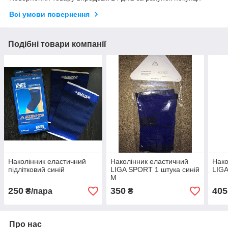
Всі умови повернення
Подібні товари компанії
Наколінник еластичний
Наколінник еластичний
Нако
підлітковий синій
LIGA SPORT 1 штука синій
LIG
M
250
350
405
₴/пара
₴
Про нас