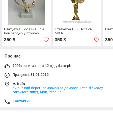
Статуетка F223 H-15 см
Статуетка F32 H-21 см
Стат
бомбардир у стрибку
NIKA
350
350
350
₴
₴
Про нас
100% позитивних з 12 відгуків за рік
Працює з 31.01.2010
м. Київ
Київ, лівий берег (самовивіз за домовленістю зі складу
закритого типу), Київ, Україна
Контакти