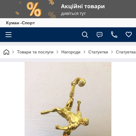
Куман -Спорт
Товари та послуги
Нагороди
Статуетки
Статуетка