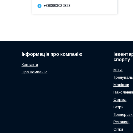
+380993029323
Інформація про компанію
Інвента
спорту
Контакти
М'ячі
Про компанію
Тренуваль
Манішки
Наколінник
Форма
Гетри
Тренерськ
Рекавиці
Сітки