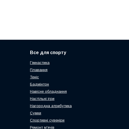
Все для спорту
Гімнастика
Плавання
Теніс
Бадмінтон
Навісне обладнання
Настільні ігри
Нагородна атрибутика
Сумки
Спортивні сувеніри
Ремонт м'ячів