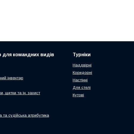
р для командних видів
Турніки
Наддвірні
Коридорні
ний інвентар
Настінні
Для стелі
и, щитки та ін. захист
Кутові
а та судійська атрибутика