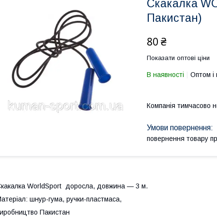
Скакалка WO
Пакистан)
80 ₴
Показати оптові ціни
В наявності
Оптом і 
Компанія тимчасово 
повернення товару п
какалка WorldSport доросла, довжина — 3 м.
атеріал: шнур-гума, ручки-пластмаса,
иробництво Пакистан