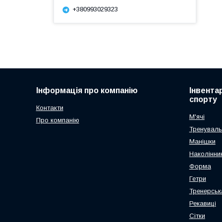
+380993029323
Інформація про компанію
Інвента
спорту
Контакти
М'ячі
Про компанію
Тренуваль
Манішки
Наколінник
Форма
Гетри
Тренерськ
Рекавиці
Сітки