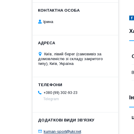
Ірина
Х
Київ, лівий берег (самовивіз за
домовленістю зі складу закритого
типу), Київ, Україна
В
+380 (99) 302-93-23
І
Telegram
Ц
kuman-sport@ukr.net