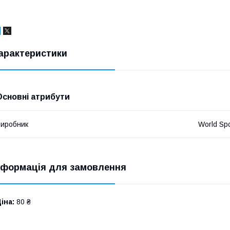
арактеристики
Основні атрибути
иробник
World Spo
нформація для замовлення
іна:
80 ₴