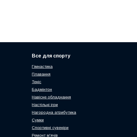
Все для спорту
Гімнастика
Плавання
Теніс
Бадмінтон
Навісне обладнання
Настільні ігри
Нагородна атрибутика
Сумки
Спортивні сувеніри
Ремонт м'ячів