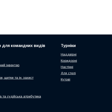
р для командних видів
Турніки
Наддвірні
Коридорні
ний інвентар
Настінні
Для стелі
и, щитки та ін. захист
Кутові
а та судійська атрибутика