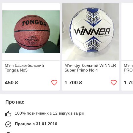
М'яч баскетбольний
М'яч футбольний WINNER
М'яч
Tongda No5
Super Primo No 4
PRO
450
1 700
1 7
₴
₴
Про нас
100% позитивних з 12 відгуків за рік
Працює з 31.01.2010