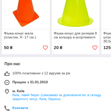
Фішка-конус мала
Фішка-конус для ролерів 8
Фішк
(пластик, Н -17 см.)
см кольору в асортименті
штан
30,5
50
20
125
₴
₴
Про нас
100% позитивних з 12 відгуків за рік
Працює з 31.01.2010
м. Київ
Київ, лівий берег (самовивіз за домовленістю зі складу
закритого типу), Київ, Україна
Контакти