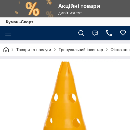
Куман -Спорт
Товари та послуги
Тренувальний інвентар
Фішка-кон