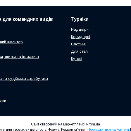
р для командних видів
Турніки
Наддвірні
Коридорні
ний інвентар
Настінні
Для стелі
и, щитки та ін. захист
Кутові
а та судійська атрибутика
олки
Сайт створений на маркетплейсі
Prom.ua
"Куман-Спорт" - Турніки, М'ячі для ігрових видів спорту, Форма, Ремонт м'ячів |
Поскаржитися на контент