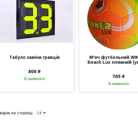
Табуло заміни гравців
М'яч футбольний WI
Beach Lux пляжний (уц
800 ₴
705 ₴
В наявності
В наявності