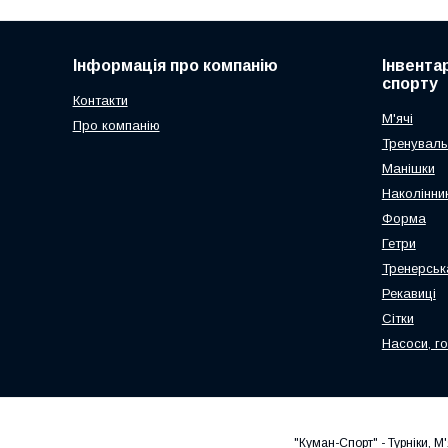
Інформація про компанію
Інвента
спорту
Контакти
М'ячі
Про компанію
Тренуваль
Манішки
Наколінник
Форма
Гетри
Тренерськ
Рекавиці
Сітки
Насоси, г