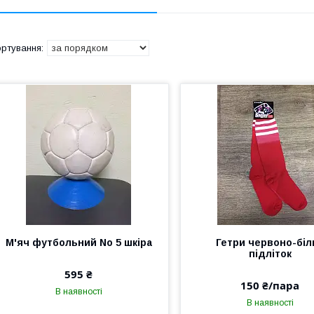
М'яч футбольний No 5 шкіра
Гетри червоно-біл
підліток
595 ₴
150 ₴/пара
В наявності
В наявності