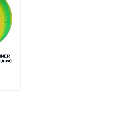
NNER
інка)