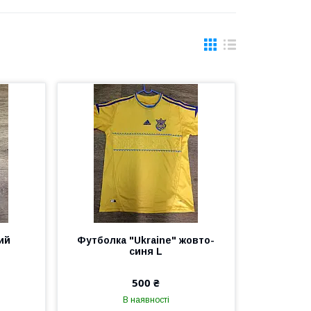
ий
Футболка "Ukraine" жовто-
синя L
500 ₴
В наявності